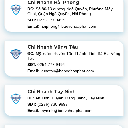
Chi Nhánh Hải Phòng
ĐC:
Số 80/13 đường Ngô Quyền, Phường Máy
Chai, Quận Ngô Quyền, Hải Phòng
SĐT:
0225 777 9494
Email:
haiphong@baovehoaphat.com
Chi Nhánh Vũng Tàu
ĐC:
Mỹ xuân, Huyện Tân Thành, Tỉnh Bà Rịa Vũng
Tàu
SĐT:
0254 777 9494
Email:
vungtau@baovehoaphat.com
Chi Nhánh Tây Ninh
ĐC:
An Tịnh, Huyện Trảng Bàng, Tây Ninh
SĐT:
(0276) 730 9697
Email:
tayninh@baovehoaphat.com