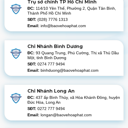
Trụ sở chính TP Hồ Chí Minh
ĐC:
114/10 Yên Thế, Phường 2, Quận Tân Bình,
Thành Phố Hồ Chí Minh
SĐT:
(028) 7776 1313
Email:
info@baovehoaphat.com
Chi Nhánh Bình Dương
ĐC:
93 Quang Trung, Phú Cường, Thị xã Thủ Dầu
Một, tỉnh Bình Dương
SĐT:
0274 777 9494
Email:
binhduong@baovehoaphat.com
Chi Nhánh Long An
ĐC:
437 ấp Bình Thủy, xã Hòa Khánh Đông, huyện
Đức Hòa, Long An
SĐT:
0272 777 9494
Email:
longan@baovehoaphat.com