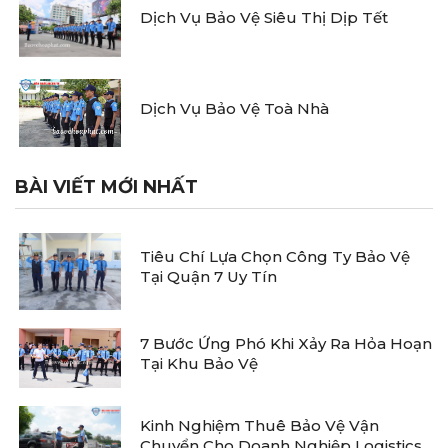
Dịch Vụ Bảo Vệ Siêu Thị Dịp Tết
Dịch Vụ Bảo Vệ Toà Nhà
BÀI VIẾT MỚI NHẤT
Tiêu Chí Lựa Chọn Công Ty Bảo Vệ
Tại Quận 7 Uy Tín
7 Bước Ứng Phó Khi Xảy Ra Hỏa Hoạn
Tại Khu Bảo Vệ
Kinh Nghiệm Thuê Bảo Vệ Vận
Chuyển Cho Doanh Nghiệp Logistics