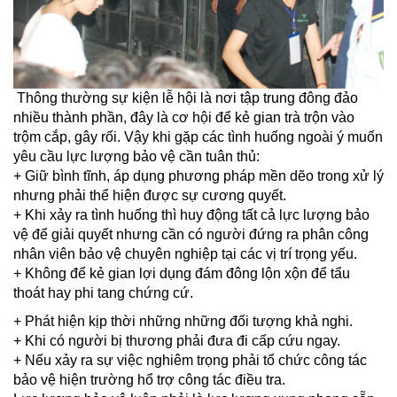
Thông thường sự kiện lễ hội là nơi tập trung đông đảo
nhiều thành phần, đây là cơ hội để kẻ gian trà trộn vào
trộm cắp, gây rối. Vậy khi gặp các tình huống ngoài ý muốn
yêu cầu lực lượng bảo vệ cần tuân thủ:
+ Giữ bình tĩnh, áp dụng phương pháp mền dẽo trong xử lý
nhưng phải thể hiện được sự cương quyết.
+ Khi xảy ra tình huống thì huy động tất cả lực lượng bảo
vệ để giải quyết nhưng cần có người đứng ra phân công
nhân viên bảo vệ chuyên nghiệp tại các vị trí trọng yếu.
+ Không để kẻ gian lợi dụng đám đông lộn xộn để tẩu
thoát hay phi tang chứng cứ.
+ Phát hiện kịp thời những những đối tượng khả nghi.
+ Khi có người bị thương phải đưa đi cấp cứu ngay.
+ Nếu xảy ra sự việc nghiêm trọng phải tổ chức công tác
bảo vệ hiện trường hổ trợ công tác điều tra.