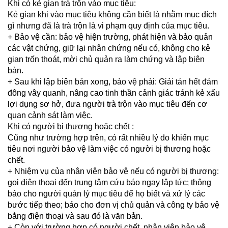
Khi có kẻ gian trà trộn vào mục tiêu:
Kẻ gian khi vào mục tiêu không cần biết là nhằm mục đích
gì nhưng đã là trà trộn là vi phạm quy định của mục tiêu.
+ Bảo vệ cần: bảo vệ hiện trường, phát hiện và bảo quản
các vật chứng, giữ lại nhân chứng nếu có, không cho kẻ
gian trốn thoát, mời chủ quản ra làm chứng và lập biên
bản.
+ Sau khi lập biên bản xong, bảo vệ phải: Giải tán hết đám
đông vây quanh, nâng cao tinh thần cảnh giác tránh kẻ xấu
lợi dụng sơ hở, đưa người trà trộn vào mục tiêu đến cơ
quan cảnh sát làm việc.
Khi có người bị thương hoặc chết :
Cũng như trường hợp trên, có rất nhiều lý do khiến mục
tiêu nơi người bảo vệ làm việc có người bị thương hoặc
chết.
+ Nhiệm vụ của nhân viên bảo vệ nếu có người bị thương:
gọi điện thoại đến trung tâm cứu báo ngay lập tức; thông
báo cho người quản lý mục tiêu để họ biết và xử lý các
bước tiếp theo; báo cho đơn vị chủ quản và công ty bảo vệ
bằng điện thoại và sau đó là văn bản.
+ Còn với trường hợp có người chết, nhân viên bảo vệ