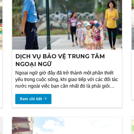
DỊCH VỤ BẢO VỆ TRUNG TÂM
NGOẠI NGỮ
Ngoại ngữ giờ đây đã trở thành một phần thiết
yếu trong cuộc sống, khi giao tiếp với các đối tác
nước ngoài việc bạn cần nhất đó là phải giỏi
ngoại ngữ để có thể bàn bạc và kí hợp đồng với
đối tác tác
Xem chi tiết