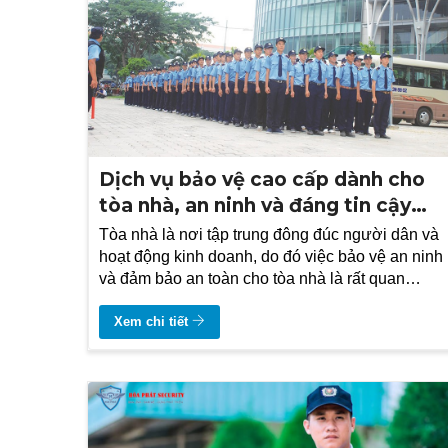
Dịch vụ bảo vệ cao cấp dành cho
tòa nhà, an ninh và đáng tin cậy
nhất
Tòa nhà là nơi tập trung đông đúc người dân và
hoạt động kinh doanh, do đó việc bảo vệ an ninh
và đảm bảo an toàn cho tòa nhà là rất quan
trọng. Tuy nhiên, không phải ai cũng có thể đảm
nhận vai trò bảo vệ tòa nhà một cách hiệu quả
Xem chi tiết
và chuyên nghiệp.