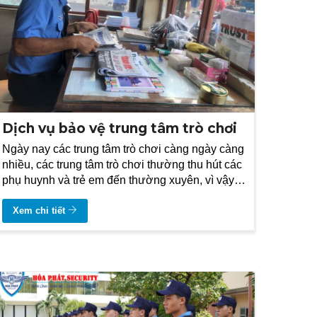
Dịch vụ bảo vệ trung tâm trò chơi
Ngày nay các trung tâm trò chơi càng ngày càng
nhiều, các trung tâm trò chơi thường thu hút các
phụ huynh và trẻ em đến thường xuyên, vì vậy
các trung tâm này cần phải thuê bảo vệ để đảm
bảo an toàn và an ninh ở nơi vui chơi giải trí này.
Xem chi tiết