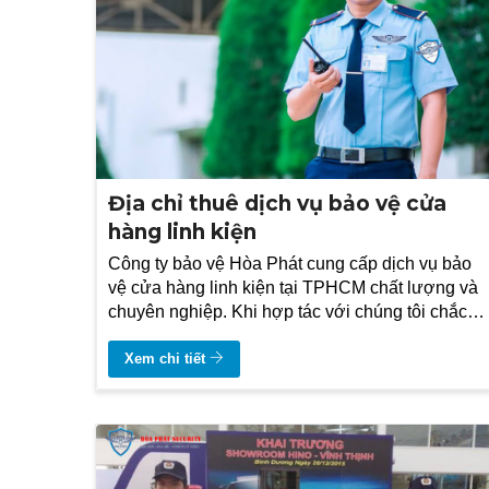
Địa chỉ thuê dịch vụ bảo vệ cửa
hàng linh kiện
Công ty bảo vệ Hòa Phát cung cấp dịch vụ bảo
vệ cửa hàng linh kiện tại TPHCM chất lượng và
chuyên nghiệp. Khi hợp tác với chúng tôi chắc
chắn quý vị sẽ yên tâm về tài sản của quý vị và
của khách hàng
Xem chi tiết