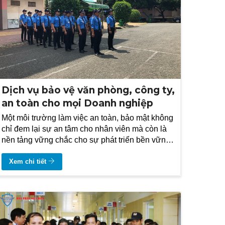
Dịch vụ bảo vệ văn phòng, công ty,
an toàn cho mọi Doanh nghiệp
Một môi trường làm việc an toàn, bảo mật không
chỉ đem lại sự an tâm cho nhân viên mà còn là
nền tảng vững chắc cho sự phát triển bền vững
của tổ chức. Và đó chính là lúc dịch vụ bảo vệ
văn phòng, công ty ra đời, như một lá chắn vững
Xem chi tiết
chắc che chở cho mọi doanh nghiệp.