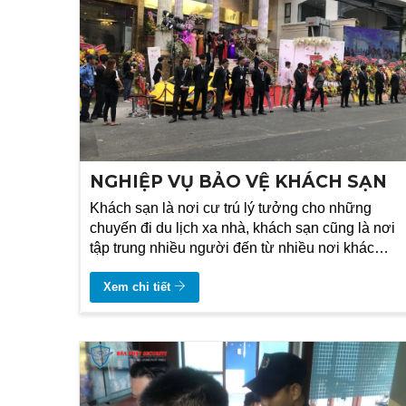
NGHIỆP VỤ BẢO VỆ KHÁCH SẠN
Khách sạn là nơi cư trú lý tưởng cho những
chuyến đi du lịch xa nhà, khách sạn cũng là nơi
tập trung nhiều người đến từ nhiều nơi khác
nhau. Vậy việc đảm bảo an ninh cho khách sạn
có cần thiết không?
Xem chi tiết