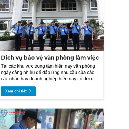
Dich vụ bảo vệ văn phòng làm việc
Tại các khu vực trung tâm hiện nay văn phòng
ngày càng nhiều để đáp ứng nhu cầu của các
các nhân hay doanh nghiệp hiện nay có được
không gian làm việc tiện lợi đầy đủ nhưng không
tốn kém
Xem chi tiết