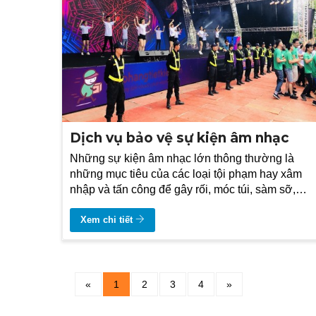
Dịch vụ bảo vệ sự kiện âm nhạc
Những sự kiện âm nhạc lớn thông thường là
những mục tiêu của các loại tội phạm hay xâm
nhập và tấn công để gây rối, móc túi, sàm sỡ,
cướp giật, phá hoại, kiểm soát giao thông.
Xem chi tiết
«
1
2
3
4
»