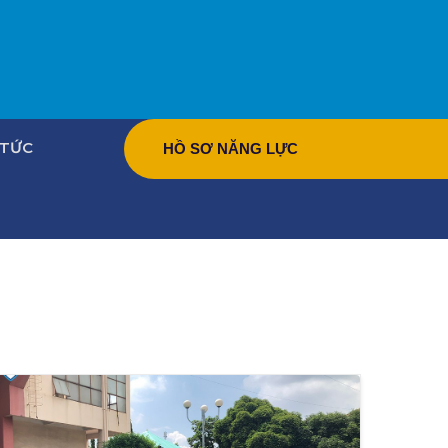
 TỨC
HỒ SƠ NĂNG LỰC