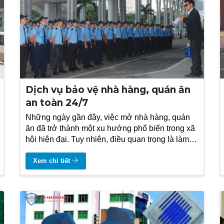
Dịch vụ bảo vệ nhà hàng, quán ăn
an toàn 24/7
Những ngày gần đây, việc mở nhà hàng, quán
ăn đã trở thành một xu hướng phổ biến trong xã
hội hiện đại. Tuy nhiên, điều quan trọng là làm
thế nào để đảm bảo an toàn cho khách hàng và
tài sản của chủ sở hữu.
Xem chi tiết