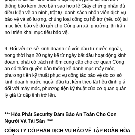
thông báo kèm theo bản sao hợp lệ Giấy chứng nhận đủ
điều kiện về an ninh, trật tự; danh sách nhân viên dịch vụ
bảo vệ và số lượng, chủng loại công cụ hỗ trợ (nếu có) tại
mục tiêu bảo vệ đó gửi cho Công an xã, phường, thị trấn
nơi triển khai mục tiêu bảo vệ.
9. Đối với cơ sở kinh doanh có vốn đầu tư nước ngoài,
trong thời hạn 20 ngày kể từ ngày bắt đầu hoạt động kinh
doanh, phải có trách nhiệm cung cấp cho cơ quan Công
an có thẩm quyền bản thống kê danh mục máy móc,
phương tiện kỹ thuật phục vụ công tác bảo vệ do cơ sở
kinh doanh nước ngoài đầu tư, kèm theo tài liệu định giá
đối với máy móc, phương tiện kỹ thuật của cơ quan quản
lý giá từ cấp tỉnh trở lên.
*** Hòa Phát Security Đảm Bảo An Toàn Cho Con
Người Và Tài Sản ***
CÔNG TY CỔ PHẦN DỊCH VỤ BẢO VỆ TẬP ĐOÀN HÒA