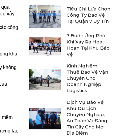
a qua
Tiêu Chí Lựa Chọn
 cố xảy
Công Ty Bảo Vệ
Tại Quận 7 Uy Tín
các công
7 Bước Ứng Phó
Khi Xảy Ra Hỏa
Hoạn Tại Khu Bảo
rong khu
Vệ
Kinh Nghiệm
ày không
Thuê Bảo Vệ Vận
Chuyển Cho
 của
Doanh Nghiệp
Logistics
Dịch Vụ Bảo Vệ
Khu Du Lịch
Chuyên Nghiệp,
ần mềm
An Toàn Và Đáng
Tin Cậy Cho Mọi
ương lai,
Địa Điểm