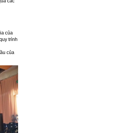
qua các
gia của
quy trình
cầu của