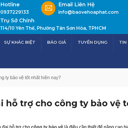
Hotline
Email Liên Hệ
0937229133
info@baovehoaphat.com
Trụ Sở Chính
114/10 Yên Thế, Phường Tân Sơn Hòa, TPHCM
SỰ KHÁC BIỆT
BÁO GIÁ
TUYỂN DỤNG
TIN
g ty bảo vệ tốt nhất hiện nay?
 hỗ trợ cho công ty bảo vệ t
n đại hỗ trợ cho
công ty bảo vệ
là điều cần thiết để nâng cao h