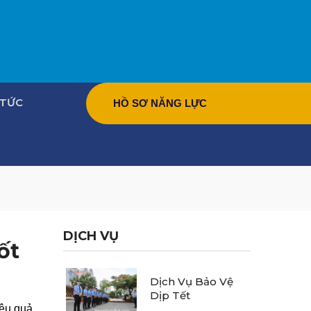
 TỨC
HỒ SƠ NĂNG LỰC
DỊCH VỤ
ốt
Dịch Vụ Bảo Vệ
Dịp Tết
iệu quả