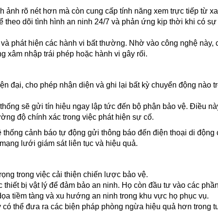
h ảnh rõ nét hơn mà còn cung cấp tính năng xem trực tiếp từ x
 theo dõi tình hình an ninh 24/7 và phản ứng kịp thời khi có sự
 và phát hiện các hành vi bất thường. Nhờ vào công nghệ này, 
ng xâm nhập trái phép hoặc hành vi gây rối.
n đại, cho phép nhận diện và ghi lại bất kỳ chuyển động nào t
thống sẽ gửi tín hiệu ngay lập tức đến bộ phận bảo vệ. Điều n
ường độ chính xác trong việc phát hiện sự cố.
 thống cảnh báo tự động gửi thông báo đến điện thoại di động
mạng lưới giám sát liên tục và hiệu quả.
rọng trong việc cải thiện chiến lược bảo vệ.
 thiết bị vật lý để đảm bảo an ninh. Họ còn đầu tư vào các ph
dọa tiềm tàng và xu hướng an ninh trong khu vực họ phục vụ.
ty có thể đưa ra các biện pháp phòng ngừa hiệu quả hơn trong t