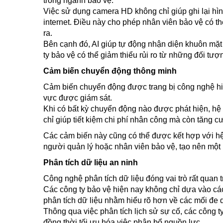
trong ngành bảo vệ.
Việc sử dụng camera HD không chỉ giúp ghi lại hìn
internet. Điều này cho phép nhân viên bảo vệ có thể
ra.
Bên cạnh đó, AI giúp tự động nhận diện khuôn mặt
ty bảo vệ có thể giảm thiểu rủi ro từ những đối tượ
Cảm biến chuyển động thông minh
Cảm biến chuyển động được trang bị công nghệ hiệ
vực được giám sát.
Khi có bất kỳ chuyển động nào được phát hiện, hệ 
chỉ giúp tiết kiệm chi phí nhân công mà còn tăng c
Các cảm biến này cũng có thể được kết hợp với hệ
người quản lý hoặc nhân viên bảo vệ, tạo nên một 
Phân tích dữ liệu an ninh
Công nghệ phân tích dữ liệu đóng vai trò rất quan t
Các công ty bảo vệ hiện nay không chỉ dựa vào các
phân tích dữ liệu nhằm hiểu rõ hơn về các mối đe 
Thông qua việc phân tích lịch sử sự cố, các công 
đồng thời tối ưu hóa việc phân bổ nguồn lực.