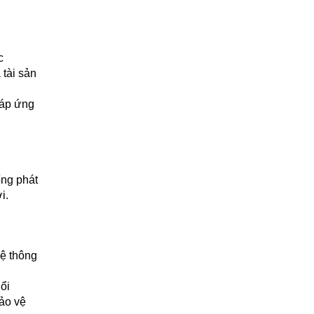
c
 tài sản
đáp ứng
ống phát
i.
vệ thông
uổi
ảo vệ