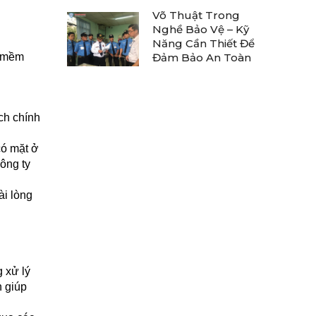
Võ Thuật Trong
Nghề Bảo Vệ – Kỹ
Năng Cần Thiết Để
n mềm
Đảm Bảo An Toàn
ch chính
có mặt ở
ông ty
ài lòng
 xử lý
n giúp