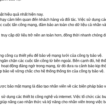
ật hiệu quả nhất hiện nay.
 nhạy cảm liên quan đến khách hàng và đối tác. Việc sử dụng cá
c cuộc tấn công mạng, đảm bảo an toàn cho dữ liệu cá nhân và
 truy cập dữ liệu trở nên an toàn hơn, đồng thời nhanh chóng 
g công cụ thiết yếu để bảo vệ mạng lưới của công ty bảo vệ.
ngăn chặn các cuộc tấn công từ bên ngoài. Bên cạnh đó, hệ th
c hoạt động đáng ngờ trong mạng, từ đó đưa ra cảnh báo kịp thờ
ớp bảo vệ vững chắc cho hệ thống thông tin của công ty bảo vệ.
 lược bảo mật mạng là đào tạo nhân viên về các biện pháp bảo 
i sử dụng các thiết bị công nghệ và internet. Việc tổ chức các b
giúp nâng cao nhận thức và kỹ năng cho nhân viên trong việc b